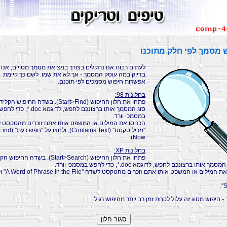
 מסמך לפי חלק מתוכנו
לעתים רבות אנו נתקלים בצורך במציאת מסמך מסויים, אנו ז
בדיוק במה עוסק המסמך - אך לא את שמו. לשם כך קיימת
אפשרות חיפוש מסמכים לפי תוכנם.
בחלונות 98:
פתחו את חלון החיפוש (Start>Find). בשדה החיפוש 
סוג המסמך אותו ברצונכם לחפש, לדוגמא doc.*, כדי לחפ
במסמכי וורד.
הכניסו את המילים או המשפט אותו אתם זוכרים מהטקסט 
''מכיל טקסט'' (Contains Text), ולחצו על ''חפש כעת'' (
Now).
בחלונות XP:
פתחו את חלון החיפוש (Start>Search). בשדה החיפו
ך אותו ברצונכם לחפש, לדוגמא doc.*, כדי לחפש במסמכי וורד.
הכניסו את המילים או המשפט אותו
 - חיפוש מסוג זה עלול לקחת זמן רב יותר מחיפוש רגיל.