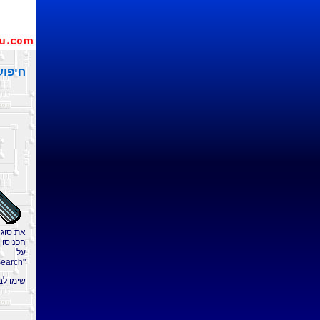
חיפוש
את סוג המסמ
על
"Search".
שימו לב