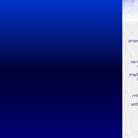
וכרים
הקלידו את
ש
לשדה
Find
ש הקלידו
 אתם זוכרים מהטקסט לשדה "A Word of Phrase in the File" ולחצו